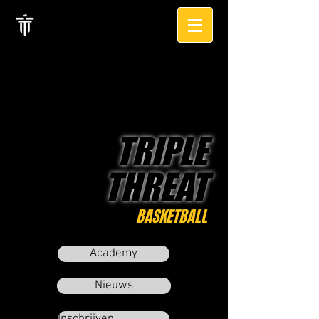
TRIPLE
THREAT
BASKETBALL
Academy
Nieuws