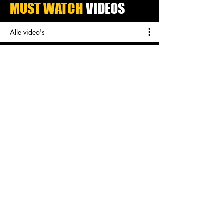
MUST WATCH
VIDEOS
Alle video's
Coaches - More than a game
Video afspelen
I miss you
Video afspelen